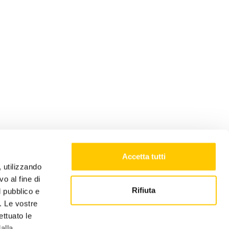
Accetta tutti
, utilizzando
o al fine di
Rifiuta
l pubblico e
i. Le vostre
ettuato le
alla